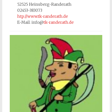
52525 Heinsberg-Randerath
02453-383073
htp://www.tk-randerath.de
E-Mail: info@
tk-randerath.de