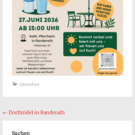
Aktuelles
Beitragsnavigation
←
Dorftrödel in Randerath
Suchen